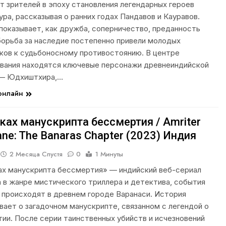
т зрителей в эпоху становления легендарных героев
ура, рассказывая о ранних годах Пандавов и Кауравов.
показывает, как дружба, соперничество, преданность
борьба за наследие постепенно привели молодых
ков к судьбоносному противостоянию. В центре
вания находятся ключевые персонажи древнеиндийской
 — Юдхиштхира,…
 онлайн
ках манускрипта бессмертия / Amriter
ne: The Banaras Chapter (2023) Индия
2 Месяца Спустя
0
1 Минуты
ах манускрипта бессмертия» — индийский веб-сериал
а в жанре мистического триллера и детектива, события
 происходят в древнем городе Варанаси. История
вает о загадочном манускрипте, связанном с легендой о
ии. После серии таинственных убийств и исчезновений