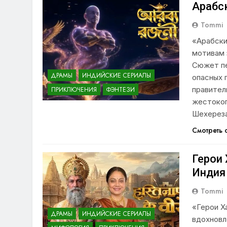
Арабск
Tommi
«Арабски
мотивам 
Сюжет пе
ДРАМЫ
ИНДИЙСКИЕ СЕРИАЛЫ
опасных 
правител
ПРИКЛЮЧЕНИЯ
ФЭНТЕЗИ
жестоког
Шехереза
Смотреть
Герои 
Индия
Tommi
«Герои Х
ДРАМЫ
ИНДИЙСКИЕ СЕРИАЛЫ
вдохновл