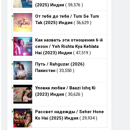
(2025) Индия
( 59,576 )
От тебя до тебя / Tum Se Tum
Tak (2025) Индия
( 56,629 )
Как назвать эти отношения 6-й
сезон / Yeh Rishta Kya Kehlata
Hai (2023) Индия
( 47,519 )
Путь / Rahguzar (2026)
Пакистан
( 33,550 )
Уловка любви / Baazi Ishq Ki
(2023) Индия
( 30,626 )
Рассвет надежды / Seher Hone
Ko Hai (2025) Индия
( 29,934 )