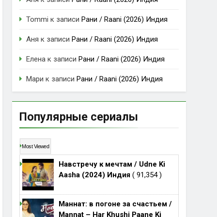
Tommi
к записи
Рани / Raani (2026) Индия
Аня
к записи
Рани / Raani (2026) Индия
Елена
к записи
Рани / Raani (2026) Индия
Мари
к записи
Рани / Raani (2026) Индия
Популярные сериалы
Most Viewed
Навстречу к мечтам / Udne Ki
Aasha (2024) Индия
( 91,354 )
Маннат: в погоне за счастьем /
Mannat – Har Khushi Paane Ki