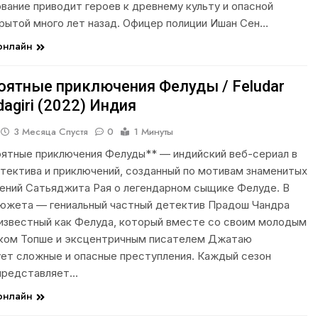
вание приводит героев к древнему культу и опасной
крытой много лет назад. Офицер полиции Ишан Сен…
 онлайн
оятные приключения Фелуды / Feludar
agiri (2022) Индия
3 Месяца Спустя
0
1 Минуты
ятные приключения Фелуды** — индийский веб-сериал в
тектива и приключений, созданный по мотивам знаменитых
ений Сатьяджита Рая о легендарном сыщике Фелуде. В
южета — гениальный частный детектив Прадош Чандра
известный как Фелуда, который вместе со своим молодым
ком Топше и эксцентричным писателем Джатаю
ет сложные и опасные преступления. Каждый сезон
представляет…
 онлайн