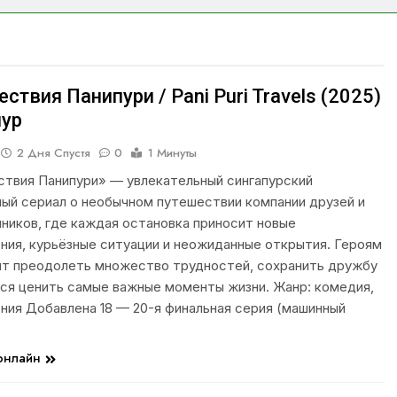
ствия Панипури / Pani Puri Travels (2025)
пур
2 Дня Спустя
0
1 Минуты
твия Панипури» — увлекательный сингапурский
ый сериал о необычном путешествии компании друзей и
ников, где каждая остановка приносит новые
ния, курьёзные ситуации и неожиданные открытия. Героям
т преодолеть множество трудностей, сохранить дружбу
ься ценить самые важные моменты жизни. Жанр: комедия,
ния Добавлена 18 — 20-я финальная серия (машинный
 онлайн