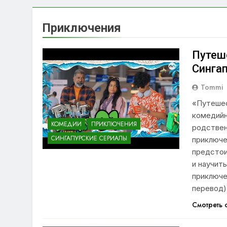
Приключения
Путеше
Синга
Tommi
«Путешес
комедийн
КОМЕДИИ
ПРИКЛЮЧЕНИЯ
родствен
СИНГАПУРСКИЕ СЕРИАЛЫ
приключе
предстои
и научит
приключе
перевод)
Смотреть