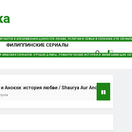
ка
И Фильмов. Откройте Для Себя Захватывающие Драмы,
Смотреть Онлайн – Удобно И Быстро!
КЛЮЧАЕТСЯ В ИЗОБРАЖЕНИИ ЦЕННОСТИ ЛЮБВИ, РЕЛИГИИ И СЕМЬИ В СЕРИАЛАХ. ЭТИ СЕРИА
ФИЛИППИНСКИЕ СЕРИАЛЫ
РАМЫ И ТЕЛЕНОВЕЛЛЫ, СОЗДАННЫЕ В СИНГАПУРЕ, КОТОРЫЕ СОЧЕТАЮТ ВОСТОЧНЫЕ ТРАДИ
Р АРАБСКИХ СЕРИАЛОВ: ЛУЧШИЕ ДРАМЫ, РОМАНТИЧЕСКИЕ ИСТОРИИ И ЗАХВАТЫВАЮЩИЕ С
: история любви / Shaurya Aur Anokhi Ki Kahani (2020) Ин