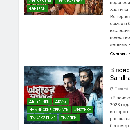
МИФОЛОГИЯ
ПРИКЛЮЧЕНИЯ
переноси
ФЭНТЕЗИ
Хастинап
История 
семье и 
наследни
повество
легенды
Смотреть
В поис
Sandha
Tommi
«В поиск
ДЕТЕКТИВЫ
ДРАМЫ
2023 год
ИНДИЙСКИЕ СЕРИАЛЫ
МИСТИКА
которого
ПРИКЛЮЧЕНИЯ
ТРИЛЛЕРЫ
рассказы
бессмерт