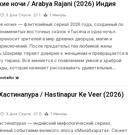
ие ночи / Arabya Rajani (2026) Индия
3 Дня Спустя
1
1 Минуты
е ночи» — фэнтезийный сериал 2026 года, созданный по
знаменитых восточных сказок «Тысяча и одна ночь».
реносит зрителей в мир древних дворцов, магии и
приключений. После предательства любимой жены
ь Шахрияр теряет доверие к женщинам и превращается в
о тирана. Всё меняется с появлением умной и храброй
ды, которая начинает рассказывать удивительные…
 онлайн
Хастинапура / Hastinapur Ke Veer (2026)
3 Дня Спустя
0
1 Минуты
астинапура» — индийский мифологический сериал,
ённый событиями великого эпоса «Махабхарата». Сюжет