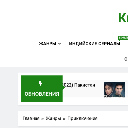
Перейти
к
К
содержимому
Ваш Пу
БОЛЛИ
ЖАНРЫ
ИНДИЙСКИЕ СЕРИАЛЫ
С
гра / Woh Pagal Si (2022) Пакистан
Цепи /
я
2 Часа С
ОБНОВЛЕНИЯ
Главная
Жанры
Приключения