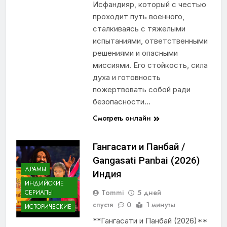
Исфандияр, который с честью
проходит путь военного,
сталкиваясь с тяжелыми
испытаниями, ответственными
решениями и опасными
миссиями. Его стойкость, сила
духа и готовность
пожертвовать собой ради
безопасности…
Смотреть онлайн
Гангасати и Панбай /
Gangasati Panbai (2026)
ДРАМЫ
Индия
ИНДИЙСКИЕ
Tommi
5 дней
СЕРИАЛЫ
спустя
0
1 минуты
ИСТОРИЧЕСКИЕ
**Гангасати и Панбай (2026)**