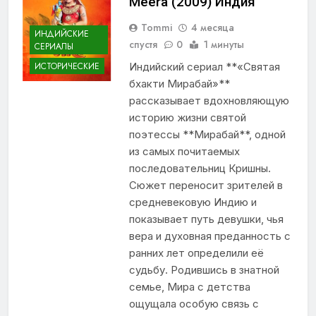
Meera (2009) Индия
Tommi
4 месяца
ИНДИЙСКИЕ
спустя
0
1 минуты
СЕРИАЛЫ
Индийский сериал **«Святая
ИСТОРИЧЕСКИЕ
бхакти Мирабай»**
рассказывает вдохновляющую
историю жизни святой
поэтессы **Мирабай**, одной
из самых почитаемых
последовательниц Кришны.
Сюжет переносит зрителей в
средневековую Индию и
показывает путь девушки, чья
вера и духовная преданность с
ранних лет определили её
судьбу. Родившись в знатной
семье, Мира с детства
ощущала особую связь с