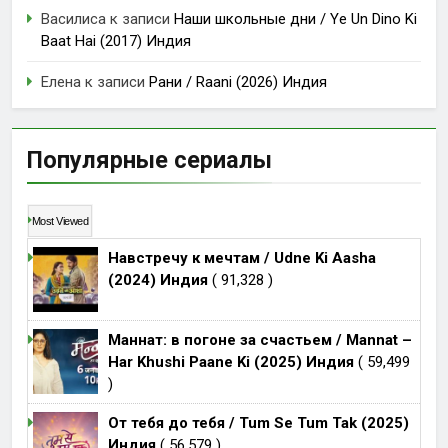
Василиса
к записи
Наши школьные дни / Ye Un Dino Ki
Baat Hai (2017) Индия
Елена
к записи
Рани / Raani (2026) Индия
Популярные сериалы
Most Viewed
Навстречу к мечтам / Udne Ki Aasha
(2024) Индия
( 91,328 )
Маннат: в погоне за счастьем / Mannat –
Har Khushi Paane Ki (2025) Индия
( 59,499
)
От тебя до тебя / Tum Se Tum Tak (2025)
Индия
( 56,579 )