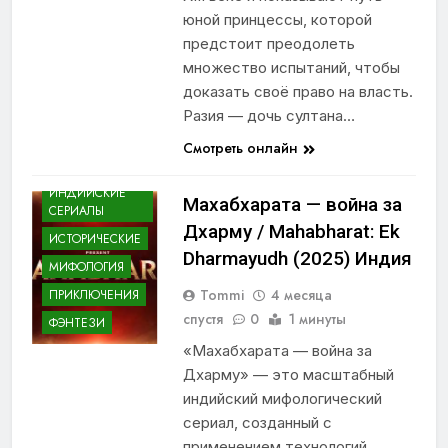
юной принцессы, которой
предстоит преодолеть
множество испытаний, чтобы
доказать своё право на власть.
Разия — дочь султана…
Смотреть онлайн
ДРАМЫ
ИНДИЙСКИЕ
Махабхарата — война за
СЕРИАЛЫ
Дхарму / Mahabharat: Ek
ИСТОРИЧЕСКИЕ
Dharmayudh (2025) Индия
МИФОЛОГИЯ
Tommi
4 месяца
ПРИКЛЮЧЕНИЯ
спустя
0
1 минуты
ФЭНТЕЗИ
«Махабхарата — война за
Дхарму» — это масштабный
индийский мифологический
сериал, созданный с
применением технологий