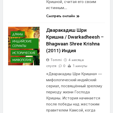
Кришной, считая его своим
истинным…
Смотреть онлайн
Дваракадиш Шри
ДРАМЫ
Кришна / Dwarkadheesh –
ИНДИЙСКИЕ
Bhagwaan Shree Krishna
СЕРИАЛЫ
(2011) Индия
ИСТОРИЧЕСКИЕ
Tommi
4 месяца
МИФОЛОГИЯ
спустя
0
1 минуты
«Дваракaдиш Шри Кришна» —
мифологический индийский
сериал, посвящённый зрелому
периоду жизни Господа
Кришны. История начинается
после победы над жестоким
правителем Камсой, когда