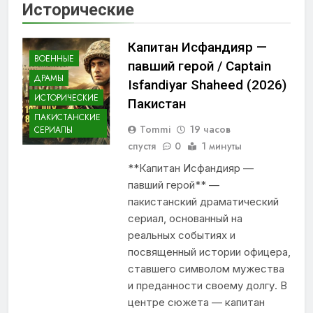
Исторические
Капитан Исфандияр —
ВОЕННЫЕ
павший герой / Captain
ДРАМЫ
Isfandiyar Shaheed (2026)
ИСТОРИЧЕСКИЕ
Пакистан
ПАКИСТАНСКИЕ
Tommi
19 часов
СЕРИАЛЫ
спустя
0
1 минуты
**Капитан Исфандияр —
павший герой** —
пакистанский драматический
сериал, основанный на
реальных событиях и
посвященный истории офицера,
ставшего символом мужества
и преданности своему долгу. В
центре сюжета — капитан