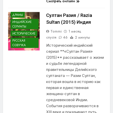
Смотреть онлайн
Султан Разия / Razia
ДРАМЫ
Sultan (2015) Индия
ИНДИЙСКИЕ
СЕРИАЛЫ
Tommi
1 месяц
ИСТОРИЧЕСКИЕ
спустя
46
2 минуты
РУССКАЯ
Исторический индийский
ОЗВУЧКА
сериал **«Султан Разия»
(2015)** рассказывает о жизни
и судьбе легендарной
правительницы Делийского
султаната — Разии Султан,
которая вошла в историю как
первая и единственная
женщина-султан в
средневековой Индии.
События разворачиваются в
XIII веке и показывают путь