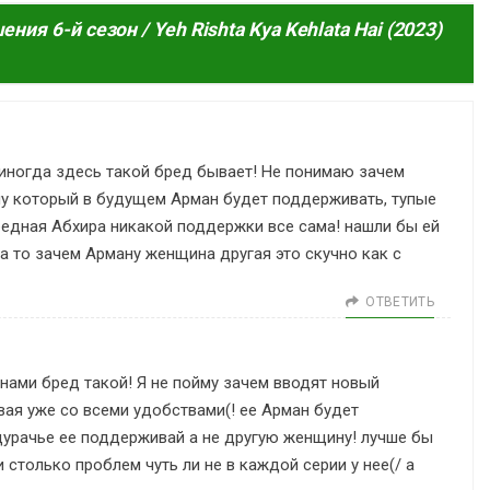
ния 6-й сезон / Yeh Rishta Kya Kehlata Hai (2023)
 иногда здесь такой бред бывает! Не понимаю зачем
у который в будущем Арман будет поддерживать, тупые
бедная Абхира никакой поддержки все сама! нашли бы ей
а то зачем Арману женщина другая это скучно как с
ОТВЕТИТЬ
енами бред такой! Я не пойму зачем вводят новый
ая уже со всеми удобствами(! ее Арман будет
дурачье ее поддерживай а не другую женщину! лучше бы
столько проблем чуть ли не в каждой серии у нее(/ а