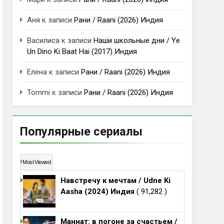
Аня
к записи
Рани / Raani (2026) Индия
Василиса
к записи
Наши школьные дни / Ye
Un Dino Ki Baat Hai (2017) Индия
Елена
к записи
Рани / Raani (2026) Индия
Tommi
к записи
Рани / Raani (2026) Индия
Популярные сериалы
Most Viewed
Навстречу к мечтам / Udne Ki
Aasha (2024) Индия
( 91,282 )
Маннат: в погоне за счастьем /