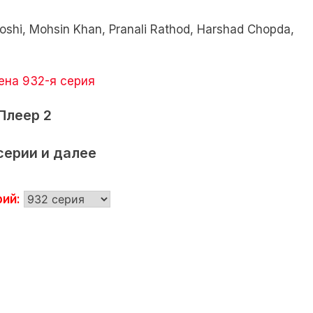
oshi, Mohsin Khan, Pranali Rathod, Harshad Chopda,
ена 932-я серия
Плеер 2
серии и далее
ий: