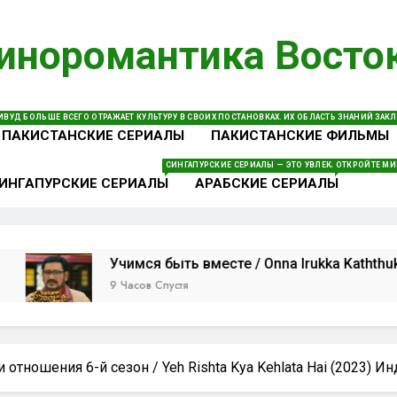
иноромантика Восто
теводитель В Мире Индийских И Пакистанских Сериалов 
Яркие Истории Любви И Незабываемых Героев. 
ВУД БОЛЬШЕ ВСЕГО ОТРАЖАЕТ КУЛЬТУРУ В СВОИХ ПОСТАНОВКАХ. ИХ ОБЛАСТЬ ЗНАНИЙ ЗА
ПАКИСТАНСКИЕ СЕРИАЛЫ
ПАКИСТАНСКИЕ ФИЛЬМЫ
СИНГАПУРСКИЕ СЕРИАЛЫ — ЭТО УВЛЕКАТЕЛЬНЫЕ ДО
ОТКРОЙТЕ МИ
ИНГАПУРСКИЕ СЕРИАЛЫ
АРАБСКИЕ СЕРИАЛЫ
Учимся быть вместе / Onna Irukka Kaththukanum (2026
9 Часов Спустя
и отношения 6-й сезон / Yeh Rishta Kya Kehlata Hai (2023) И