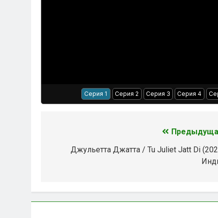
Серия 1
Серия 2
Серия 3
Серия 4
Се
Предыдуща
Навигация
по
Джульетта Джатта / Tu Juliet Jatt Di (202
Инд
записям