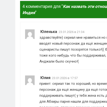
4 комментария для “
Как назвать эти отноше
Индия
”
Юленька
:
23.01.2026 в 21:34
здравствуйте) сериал мне нравиться но
вводят новый персонаж да ещё женщин
сценаристы пишут позорятся только!(( 
тоже кого нибудь что бы поддерживал, 
Анджали было скучно!(
Юлия
:
23.01.2026 в 17:57
привет. сериал так то хороший, но врем
персонаж да ещё женщину да ещё готов
поддерживать пишут( у тебя жена есть 
для Абхиры парня нашли для поддержки 