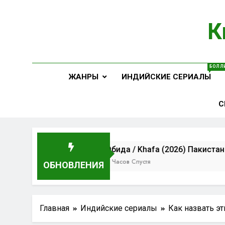
Перейти
к
К
содержимому
Ваш Пу
БОЛЛИ
ЖАНРЫ
ИНДИЙСКИЕ СЕРИАЛЫ
С
Обида / Khafa (2026) Пакистан
9 Часов Спустя
ОБНОВЛЕНИЯ
Главная
Индийские сериалы
Как назвать эт