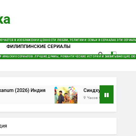
ка
И Фильмов. Откройте Для Себя Захватывающие Драмы,
Смотреть Онлайн – Удобно И Быстро!
КЛЮЧАЕТСЯ В ИЗОБРАЖЕНИИ ЦЕННОСТИ ЛЮБВИ, РЕЛИГИИ И СЕМЬИ В СЕРИАЛАХ. ЭТИ СЕРИА
ФИЛИППИНСКИЕ СЕРИАЛЫ
РАМЫ И ТЕЛЕНОВЕЛЛЫ, СОЗДАННЫЕ В СИНГАПУРЕ, КОТОРЫЕ СОЧЕТАЮТ ВОСТОЧНЫЕ ТРАДИ
Р АРАБСКИХ СЕРИАЛОВ: ЛУЧШИЕ ДРАМЫ, РОМАНТИЧЕСКИЕ ИСТОРИИ И ЗАХВАТЫВАЮЩИЕ С
) Индия
Синдху Бхайрави / Sindhu Bhairavi 
9 Часов Спустя
ндия