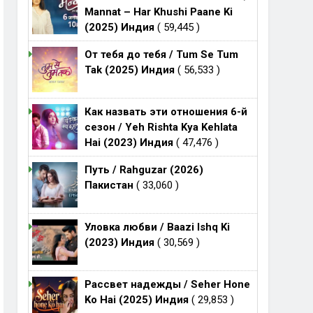
Mannat – Har Khushi Paane Ki
(2025) Индия
( 59,445 )
От тебя до тебя / Tum Se Tum
Tak (2025) Индия
( 56,533 )
Как назвать эти отношения 6-й
сезон / Yeh Rishta Kya Kehlata
Hai (2023) Индия
( 47,476 )
Путь / Rahguzar (2026)
Пакистан
( 33,060 )
Уловка любви / Baazi Ishq Ki
(2023) Индия
( 30,569 )
Рассвет надежды / Seher Hone
Ko Hai (2025) Индия
( 29,853 )