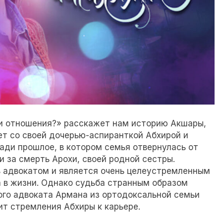
ти отношения?» расскажет нам историю Акшары,
т со своей дочерью-аспиранткой Абхирой и
ади прошлое, в котором семья отвернулась от
хи за смерть Арохи, своей родной сестры.
ть адвокатом и является очень целеустремленным
а в жизни. Однако судьба странным образом
ого адвоката Армана из ортодоксальной семьи
ит стремления Абхиры к карьере.