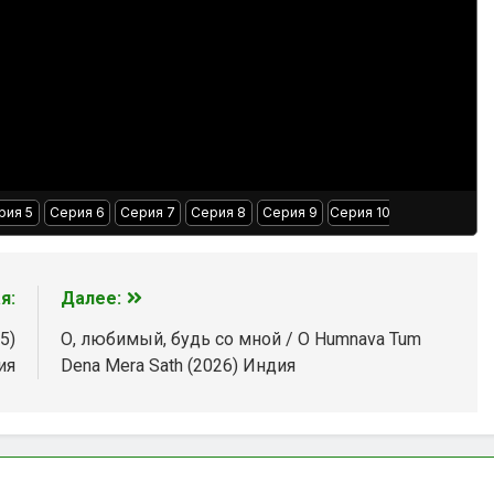
рия 5
Серия 6
Серия 7
Серия 8
Серия 9
Серия 10
Серия 11
Се
я:
Далее:
5)
О, любимый, будь со мной / O Humnava Tum
ия
Dena Mera Sath (2026) Индия